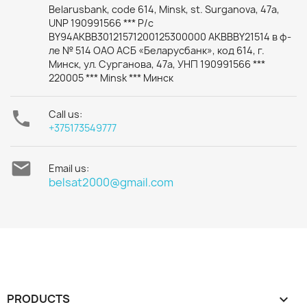
Belarusbank, code 614, Minsk, st. Surganova, 47a,
UNP 190991566 *** Р/с
BY94AKBB30121571200125300000 AKBBBY21514 в ф-
ле № 514 ОАО АСБ «Беларусбанк», код 614, г.
Минск, ул. Сурганова, 47а, УНП 190991566 ***
220005 *** Minsk *** Минск

Call us:
+375173549777

Email us:
belsat2000@gmail.com
PRODUCTS
