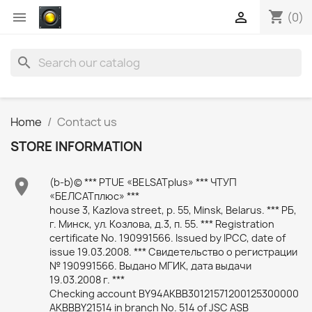
shopping_cart


(0)
search
Home
Contact us
STORE INFORMATION

(b-b)© *** PTUE «BELSATplus» *** ЧТУП
«БЕЛСАТплюс» ***
house 3, Kazlova street, p. 55, Minsk, Belarus. *** РБ,
г. Минск, ул. Козлова, д.3, п. 55. *** Registration
certificate No. 190991566. Issued by IPCC, date of
issue 19.03.2008. *** Свидетельство о регистрации
№ 190991566. Выдано МГИК, дата выдачи
19.03.2008 г. ***
Checking account BY94AKBB30121571200125300000
AKBBBY21514 in branch No. 514 of JSC ASB