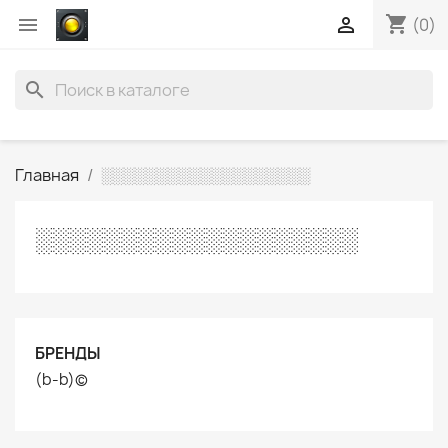
shopping_cart


(0)
search
Главная
░░░░░░░░░░░░░░░░░░░
░░░░░░░░░░░░░░░░░░░
БРЕНДЫ
(b-b)©